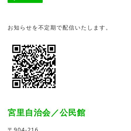
o
r
k
お知らせを不定期で配信いたします。
宮里自治会／公民館
〒904-216