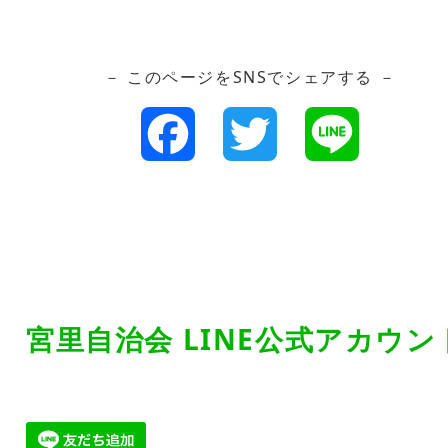
－ このページをSNSでシェアする －
F
T
L
a
w
i
c
i
n
e
t
e
宮里自治会 LINE公式アカウン
b
t
o
e